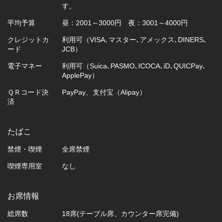
す。
平均予算
昼：2001～3000円 夜：3001～4000円
クレジットカ
利用可（VISA､マスター､アメックス､DINERS､
ード
JCB）
電子マネー
利用可（Suica､PASMO､ICOCA､iD､QUICPay､
ApplePay）
ＱＲコード決
PayPay、支付宝（Alipay）
済
たばこ
禁煙・喫煙
全席禁煙
喫煙専用室
なし
お席情報
総席数
18席(テーブル席、カウンター席完備)