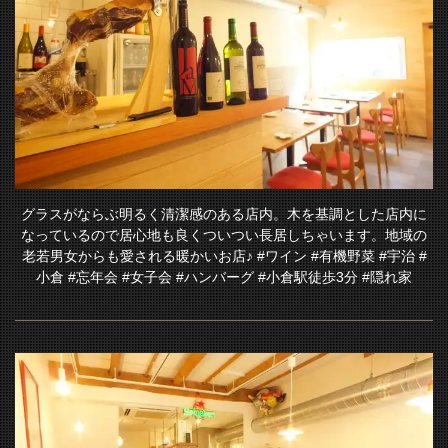
グラスがならぶ明るく清潔感のある店内。木を基調とした店内に
なっているので居心地も良くついつい長居しちゃいます。地域の
老若男女からも愛される暖かいお店♪ #ワイン #有機野菜 #宇治 #
小倉 #忘年会 #女子会 #ハンバーグ #小倉駅徒歩3分 #隠れ家
この店舗情報をシェアする
Bistro Dining Jam
京都府宇治市小倉町南浦21-32
https://bistrojam.owst.jp/
お店情報をコピー