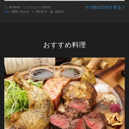
その他の日付を見る
◎
即予約可
□
リクエスト予約可
TEL
要問い合わせ
×
予約不可
休
定休日
おすすめ料理