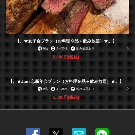
【。★女子会プラン（お料理９品＋飲み放題）★。】
9品
2
～
20名
飲み放題あり
この店舗情報をシェアする
5,000円
(税込)
コース | Bistro Dining Jam
京都府宇治市小倉町南浦21-32
https://bistrojam.owst.jp/courses
【。★Jam 忘新年会プラン（お料理９品＋飲み放題）★。】
9品
4
～
25名
飲み放題あり
お店情報をコピー
5,500円
(税込)